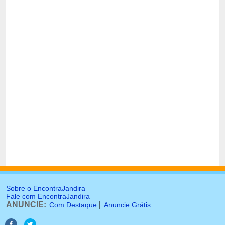
Sobre o EncontraJandira
Fale com EncontraJandira
ANUNCIE:
|
Com Destaque
Anuncie Grátis