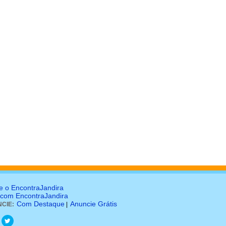
e o EncontraJandira
 com EncontraJandira
Com Destaque
Anuncie Grátis
CIE:
|