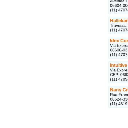
Avenida F
06604-00
(11) 4707
Halleka
Travessa 
(11) 4707
Idex Co
Via Expre
06606-03
(11) 4707
Intuiti
Via Expres
CEP: 066
(11) 4789
Nany Cr
Rua Franc
06624-33
(11) 4619