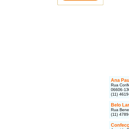
Ana Pau
Rua Corif
06606-13
(11) 4619
Belo La
Rua Bened
(11) 4789
Confecç