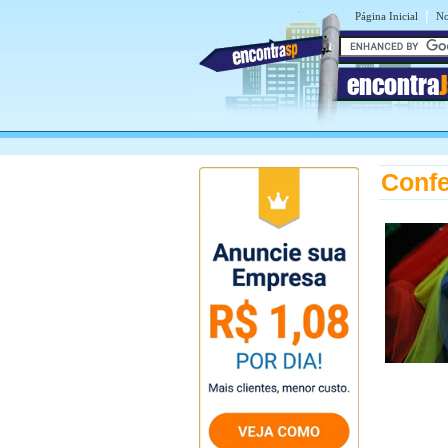
|
Página Inicial
No
encontra
Confe