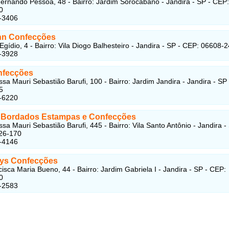
ernando Pessoa, 48 - Bairro: Jardim Sorocabano - Jandira - SP - CEP:
0
-3406
nn Confecções
Egídio, 4 - Bairro: Vila Diogo Balhesteiro - Jandira - SP - CEP: 06608-
-3928
nfecções
ssa Mauri Sebastião Barufi, 100 - Bairro: Jardim Jandira - Jandira - SP
5
-6220
ve Bordados Estampas e Confecções
sa Mauri Sebastião Barufi, 445 - Bairro: Vila Santo Antônio - Jandira -
26-170
-4146
ys Confecções
isca Maria Bueno, 44 - Bairro: Jardim Gabriela I - Jandira - SP - CEP:
0
-2583