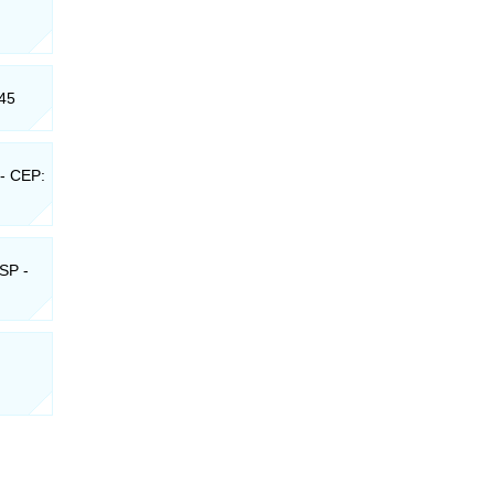
245
 - CEP:
 SP -