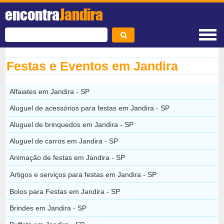
encontra
Jandira
Festas e Eventos em Jandira
Alfaiates em Jandira - SP
Aluguel de acessórios para festas em Jandira - SP
Aluguel de brinquedos em Jandira - SP
Aluguel de carros em Jandira - SP
Animação de festas em Jandira - SP
Artigos e serviços para festas em Jandira - SP
Bolos para Festas em Jandira - SP
Brindes em Jandira - SP