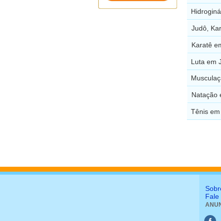
Hidroginá
Judô, Ka
Karatê e
Luta em J
Musculaç
Natação 
Tênis em 
Sobr
Fale
ANUN