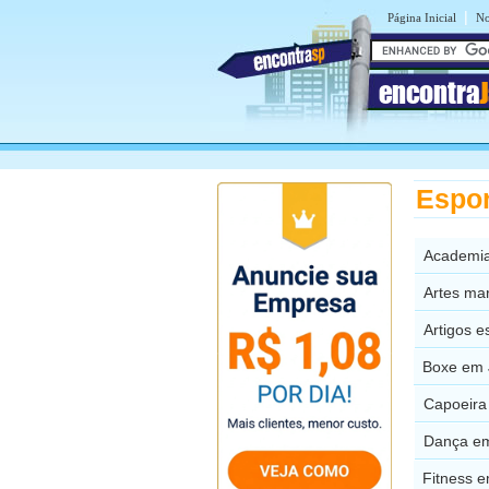
|
Página Inicial
No
encontra
Espor
Academia
Artes mar
Artigos e
Boxe em 
Capoeira
Dança em
Fitness e